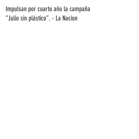
paraguaysinbasura
11 jul 2024
Impulsan por cuarto año la campaña
“Julio sin plástico”. - La Nacion
Por cuarto año consecutivo, la campaña global
“Julio sin plástico” se realiza en Paraguay,
impulsada por la Fundación Paraguay Sin Basura...