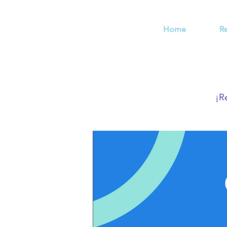
Home
R
¡R