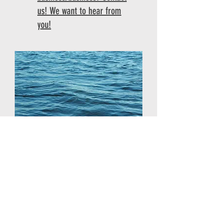
us! We want to hear from
you!
COLLECTION POINTS AND
RECYCLING CENTERS